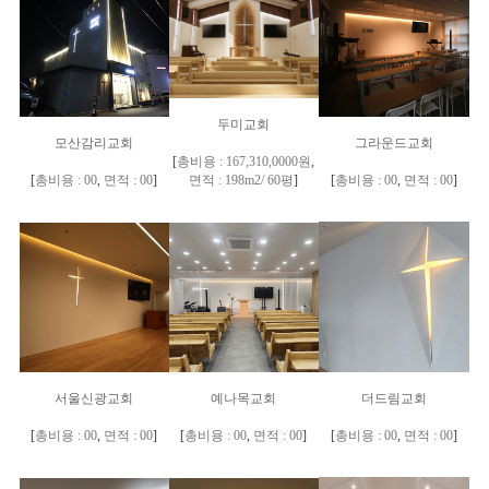
두미교회
모산감리교회
그라운드교회
[
총비용 : 167,310,0000원
,
[
총비용 : 00
,
면적 : 00
]
면적 : 198m2/ 60평
]
[
총비용 : 00
,
면적 : 00
]
서울신광교회
예나목교회
더드림교회
[
총비용 : 00
,
면적 : 00
]
[
총비용 : 00
,
면적 : 00
]
[
총비용 : 00
,
면적 : 00
]